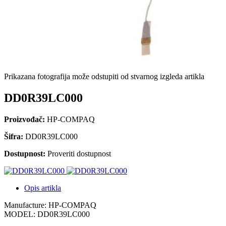
Prikazana fotografija može odstupiti od stvarnog izgleda artikla
DD0R39LC000
Proizvođač:
HP-COMPAQ
Šifra:
DD0R39LC000
Dostupnost:
Proveriti dostupnost
Opis artikla
Manufacture: HP-COMPAQ
MODEL: DD0R39LC000