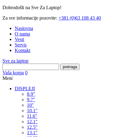
Dobrodošli na Sve Za Laptop!
Za sve informacije pozovite:
+381 (0)63 108 43 40
Naslovna
O nama
Vesti
Servis
Kontakt
Sve za laptop
pretraga
Vaša korpa
0
Meni
DISPLEJI
8.9"
9.7"
10"
10.1"
11.6"
12.1"
12.5"
13.1"