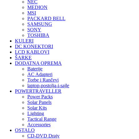
NEC
MEDION
MSI
PACKARD BELL
SAMSUNG
SONY
TOSHIBA
KULERI
DC KONEKTORI
LCD KABLOVI
ŠARKE
DODATNA OPREMA
Baterije
AC Adapteri
Torbe i Rančevi
laptop-postolja-i-sajle
POWERTRAVELLER
Power Packs
Solar Panels
Solar Kits
Lighting
Tactical Range
Accessories
OSTALO
CD-DVD Drajv