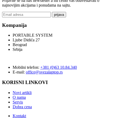
Prijavite se na naš newsletter a mi ćemo vas obaveštavati o
najnovijim akcijama i ponudama na sajtu.
prijava
Kompanija
PORTABLE SYSTEM
Ljube Didića 27
Beograd
Srbija
Mobilni telefon:
+381 (0)63 10.84.340
E-mail:
office@svezalaptop.rs
KORISNI LINKOVI
Novi artikli
O nama
Servis
Dobra cena
Kontakt