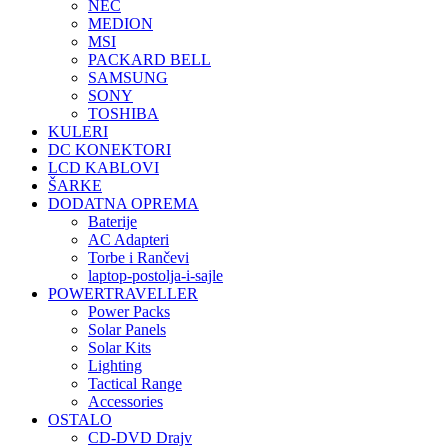
NEC
MEDION
MSI
PACKARD BELL
SAMSUNG
SONY
TOSHIBA
KULERI
DC KONEKTORI
LCD KABLOVI
ŠARKE
DODATNA OPREMA
Baterije
AC Adapteri
Torbe i Rančevi
laptop-postolja-i-sajle
POWERTRAVELLER
Power Packs
Solar Panels
Solar Kits
Lighting
Tactical Range
Accessories
OSTALO
CD-DVD Drajv