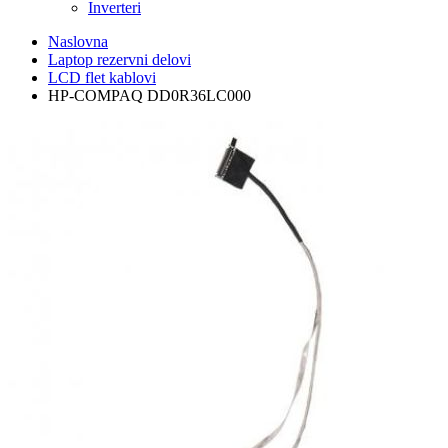
Inverteri
Naslovna
Laptop rezervni delovi
LCD flet kablovi
HP-COMPAQ DD0R36LC000