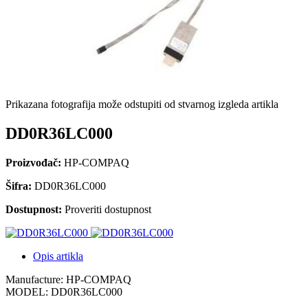
Prikazana fotografija može odstupiti od stvarnog izgleda artikla
DD0R36LC000
Proizvođač:
HP-COMPAQ
Šifra:
DD0R36LC000
Dostupnost:
Proveriti dostupnost
Opis artikla
Manufacture: HP-COMPAQ
MODEL: DD0R36LC000