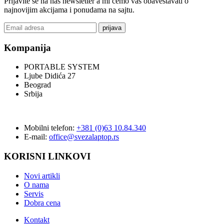
Prijavite se na naš newsletter a mi ćemo vas obaveštavati o
najnovijim akcijama i ponudama na sajtu.
prijava
Kompanija
PORTABLE SYSTEM
Ljube Didića 27
Beograd
Srbija
Mobilni telefon:
+381 (0)63 10.84.340
E-mail:
office@svezalaptop.rs
KORISNI LINKOVI
Novi artikli
O nama
Servis
Dobra cena
Kontakt