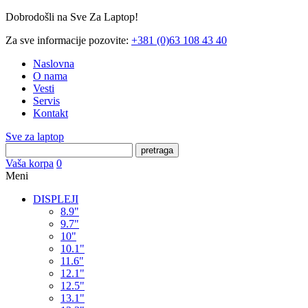
Dobrodošli na Sve Za Laptop!
Za sve informacije pozovite:
+381 (0)63 108 43 40
Naslovna
O nama
Vesti
Servis
Kontakt
Sve za laptop
pretraga
Vaša korpa
0
Meni
DISPLEJI
8.9"
9.7"
10"
10.1"
11.6"
12.1"
12.5"
13.1"