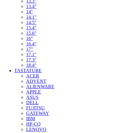
13.3"
13.4"
14"
14.1"
14.5"
15.4"
15.6"
16"
16.4"
17"
17.1"
17.3"
18.4"
TASTATURE
ACER
ADVENT
ALIENWARE
APPLE
ASUS
DELL
FUJITSU
GATEWAY
IBM
HP-CQ
LENOVO