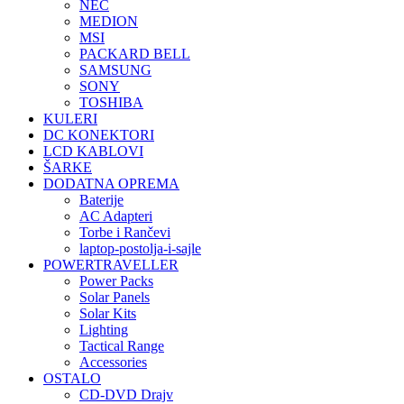
NEC
MEDION
MSI
PACKARD BELL
SAMSUNG
SONY
TOSHIBA
KULERI
DC KONEKTORI
LCD KABLOVI
ŠARKE
DODATNA OPREMA
Baterije
AC Adapteri
Torbe i Rančevi
laptop-postolja-i-sajle
POWERTRAVELLER
Power Packs
Solar Panels
Solar Kits
Lighting
Tactical Range
Accessories
OSTALO
CD-DVD Drajv