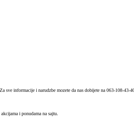
i. Za sve informacije i narudzbe mozete da nas dobijete na 063-108-43-
m akcijama i ponudama na sajtu.