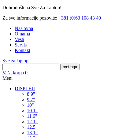
Dobrodošli na Sve Za Laptop!
Za sve informacije pozovite:
+381 (0)63 108 43 40
Naslovna
O nama
Vesti
Servis
Kontakt
Sve za laptop
pretraga
Vaša korpa
0
Meni
DISPLEJI
8.9"
9.7"
10"
10.1"
11.6"
12.1"
12.5"
13.1"