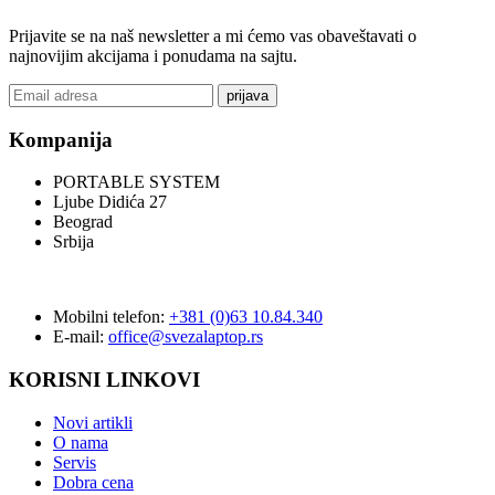
Prijavite se na naš newsletter a mi ćemo vas obaveštavati o
najnovijim akcijama i ponudama na sajtu.
prijava
Kompanija
PORTABLE SYSTEM
Ljube Didića 27
Beograd
Srbija
Mobilni telefon:
+381 (0)63 10.84.340
E-mail:
office@svezalaptop.rs
KORISNI LINKOVI
Novi artikli
O nama
Servis
Dobra cena