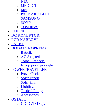
NEC
MEDION
MSI
PACKARD BELL
SAMSUNG
SONY
TOSHIBA
KULERI
DC KONEKTORI
LCD KABLOVI
ŠARKE
DODATNA OPREMA
Baterije
AC Adapteri
Torbe i Rančevi
laptop-postolja-i-sajle
POWERTRAVELLER
Power Packs
Solar Panels
Solar Kits
Lighting
Tactical Range
Accessories
OSTALO
CD-DVD Drajv