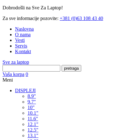
Dobrodošli na Sve Za Laptop!
Za sve informacije pozovite:
+381 (0)63 108 43 40
Naslovna
O nama
Vesti
Servis
Kontakt
Sve za laptop
pretraga
Vaša korpa
0
Meni
DISPLEJI
8.9"
9.7"
10"
10.1"
11.6"
12.1"
12.5"
13.1"