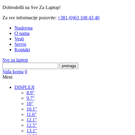
Dobrodošli na Sve Za Laptop!
Za sve informacije pozovite:
+381 (0)63 108 43 40
Naslovna
O nama
Vesti
Servis
Kontakt
Sve za laptop
pretraga
Vaša korpa
0
Meni
DISPLEJI
8.9"
9.7"
10"
10.1"
11.6"
12.1"
12.5"
13.1"