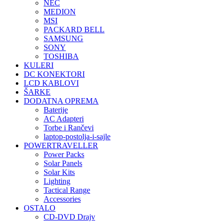
NEC
MEDION
MSI
PACKARD BELL
SAMSUNG
SONY
TOSHIBA
KULERI
DC KONEKTORI
LCD KABLOVI
ŠARKE
DODATNA OPREMA
Baterije
AC Adapteri
Torbe i Rančevi
laptop-postolja-i-sajle
POWERTRAVELLER
Power Packs
Solar Panels
Solar Kits
Lighting
Tactical Range
Accessories
OSTALO
CD-DVD Drajv