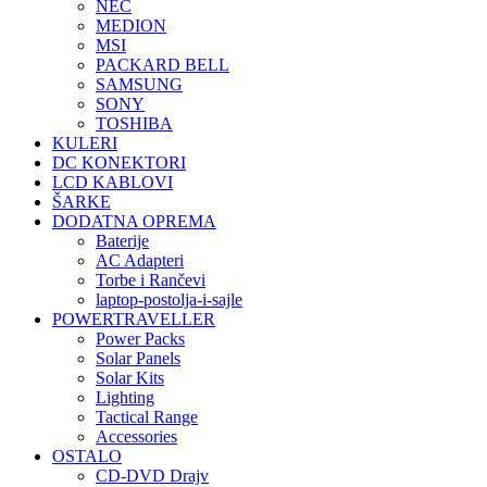
NEC
MEDION
MSI
PACKARD BELL
SAMSUNG
SONY
TOSHIBA
KULERI
DC KONEKTORI
LCD KABLOVI
ŠARKE
DODATNA OPREMA
Baterije
AC Adapteri
Torbe i Rančevi
laptop-postolja-i-sajle
POWERTRAVELLER
Power Packs
Solar Panels
Solar Kits
Lighting
Tactical Range
Accessories
OSTALO
CD-DVD Drajv