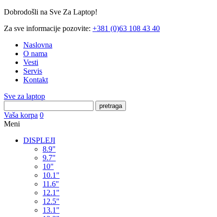
Dobrodošli na Sve Za Laptop!
Za sve informacije pozovite:
+381 (0)63 108 43 40
Naslovna
O nama
Vesti
Servis
Kontakt
Sve za laptop
pretraga
Vaša korpa
0
Meni
DISPLEJI
8.9"
9.7"
10"
10.1"
11.6"
12.1"
12.5"
13.1"