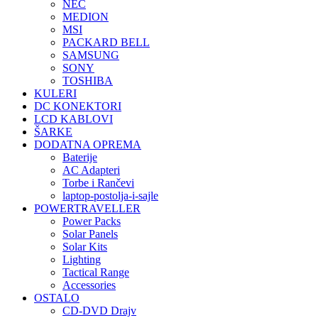
NEC
MEDION
MSI
PACKARD BELL
SAMSUNG
SONY
TOSHIBA
KULERI
DC KONEKTORI
LCD KABLOVI
ŠARKE
DODATNA OPREMA
Baterije
AC Adapteri
Torbe i Rančevi
laptop-postolja-i-sajle
POWERTRAVELLER
Power Packs
Solar Panels
Solar Kits
Lighting
Tactical Range
Accessories
OSTALO
CD-DVD Drajv