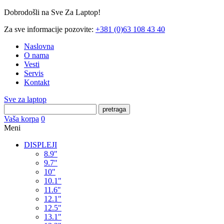
Dobrodošli na Sve Za Laptop!
Za sve informacije pozovite:
+381 (0)63 108 43 40
Naslovna
O nama
Vesti
Servis
Kontakt
Sve za laptop
pretraga
Vaša korpa
0
Meni
DISPLEJI
8.9"
9.7"
10"
10.1"
11.6"
12.1"
12.5"
13.1"