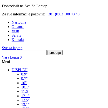
Dobrodošli na Sve Za Laptop!
Za sve informacije pozovite:
+381 (0)63 108 43 40
Naslovna
O nama
Vesti
Servis
Kontakt
Sve za laptop
pretraga
Vaša korpa
0
Meni
DISPLEJI
8.9"
9.7"
10"
10.1"
11.6"
12.1"
12.5"
13.1"