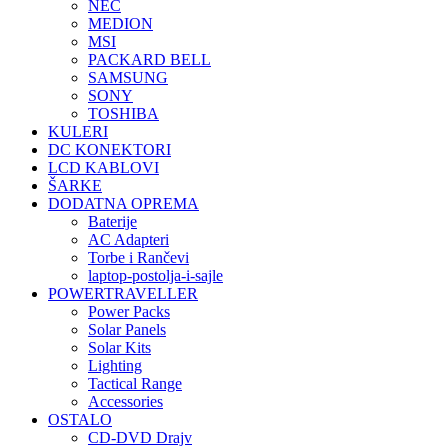
NEC
MEDION
MSI
PACKARD BELL
SAMSUNG
SONY
TOSHIBA
KULERI
DC KONEKTORI
LCD KABLOVI
ŠARKE
DODATNA OPREMA
Baterije
AC Adapteri
Torbe i Rančevi
laptop-postolja-i-sajle
POWERTRAVELLER
Power Packs
Solar Panels
Solar Kits
Lighting
Tactical Range
Accessories
OSTALO
CD-DVD Drajv