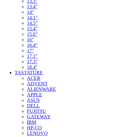
13.3"
13.4"
14"
14.1"
14.5"
15.4"
15.6"
16"
16.4"
17"
17.1"
17.3"
18.4"
TASTATURE
ACER
ADVENT
ALIENWARE
APPLE
ASUS
DELL
FUJITSU
GATEWAY
IBM
HP-CQ
LENOVO