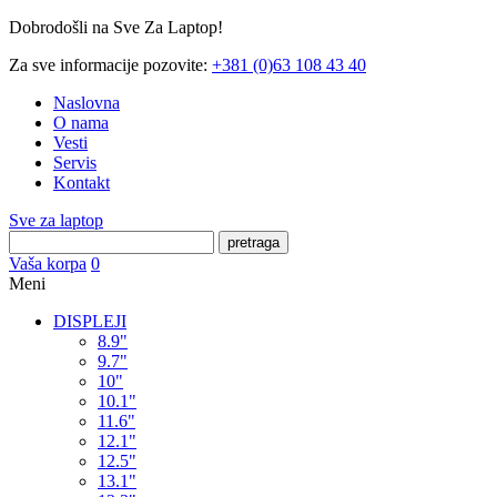
Dobrodošli na Sve Za Laptop!
Za sve informacije pozovite:
+381 (0)63 108 43 40
Naslovna
O nama
Vesti
Servis
Kontakt
Sve za laptop
pretraga
Vaša korpa
0
Meni
DISPLEJI
8.9"
9.7"
10"
10.1"
11.6"
12.1"
12.5"
13.1"