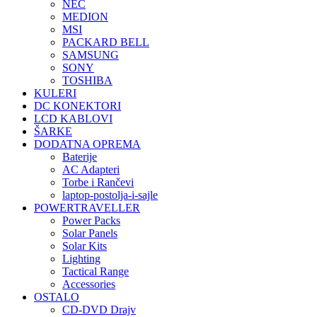
NEC
MEDION
MSI
PACKARD BELL
SAMSUNG
SONY
TOSHIBA
KULERI
DC KONEKTORI
LCD KABLOVI
ŠARKE
DODATNA OPREMA
Baterije
AC Adapteri
Torbe i Rančevi
laptop-postolja-i-sajle
POWERTRAVELLER
Power Packs
Solar Panels
Solar Kits
Lighting
Tactical Range
Accessories
OSTALO
CD-DVD Drajv