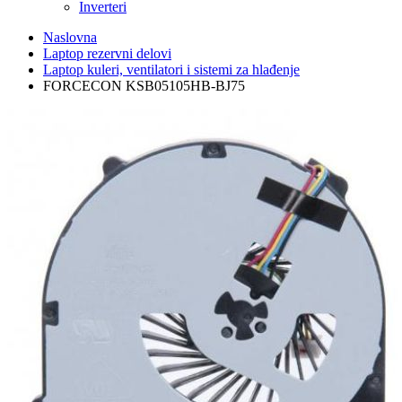
Inverteri
Naslovna
Laptop rezervni delovi
Laptop kuleri, ventilatori i sistemi za hlađenje
FORCECON KSB05105HB-BJ75