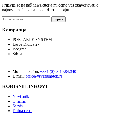
Prijavite se na naš newsletter a mi ćemo vas obaveštavati o
najnovijim akcijama i ponudama na sajtu.
prijava
Kompanija
PORTABLE SYSTEM
Ljube Didića 27
Beograd
Srbija
Mobilni telefon:
+381 (0)63 10.84.340
E-mail:
office@svezalaptop.rs
KORISNI LINKOVI
Novi artikli
O nama
Servis
Dobra cena