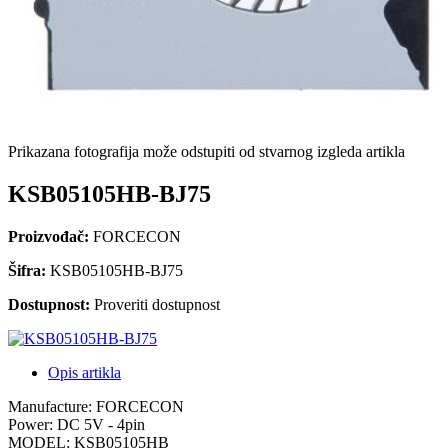
Prikazana fotografija može odstupiti od stvarnog izgleda artikla
KSB05105HB-BJ75
Proizvođač:
FORCECON
Šifra:
KSB05105HB-BJ75
Dostupnost:
Proveriti dostupnost
Opis artikla
Manufacture: FORCECON
Power: DC 5V - 4pin
MODEL: KSB05105HB