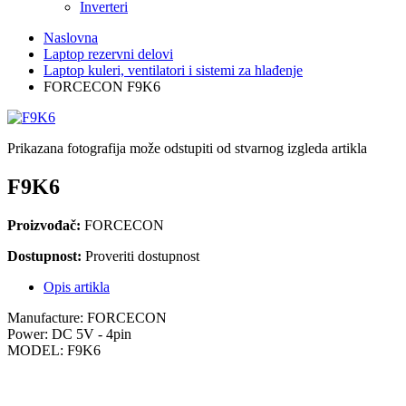
Inverteri
Naslovna
Laptop rezervni delovi
Laptop kuleri, ventilatori i sistemi za hlađenje
FORCECON F9K6
Prikazana fotografija može odstupiti od stvarnog izgleda artikla
F9K6
Proizvođač:
FORCECON
Dostupnost:
Proveriti dostupnost
Opis artikla
Manufacture: FORCECON
Power: DC 5V - 4pin
MODEL: F9K6