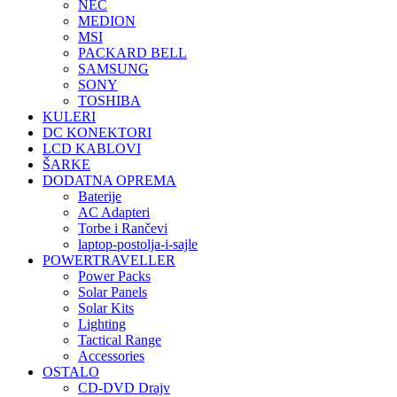
NEC
MEDION
MSI
PACKARD BELL
SAMSUNG
SONY
TOSHIBA
KULERI
DC KONEKTORI
LCD KABLOVI
ŠARKE
DODATNA OPREMA
Baterije
AC Adapteri
Torbe i Rančevi
laptop-postolja-i-sajle
POWERTRAVELLER
Power Packs
Solar Panels
Solar Kits
Lighting
Tactical Range
Accessories
OSTALO
CD-DVD Drajv