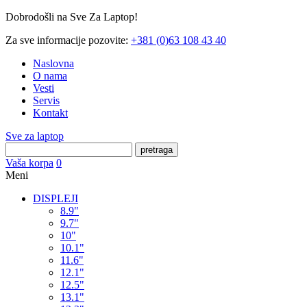
Dobrodošli na Sve Za Laptop!
Za sve informacije pozovite:
+381 (0)63 108 43 40
Naslovna
O nama
Vesti
Servis
Kontakt
Sve za laptop
pretraga
Vaša korpa
0
Meni
DISPLEJI
8.9"
9.7"
10"
10.1"
11.6"
12.1"
12.5"
13.1"