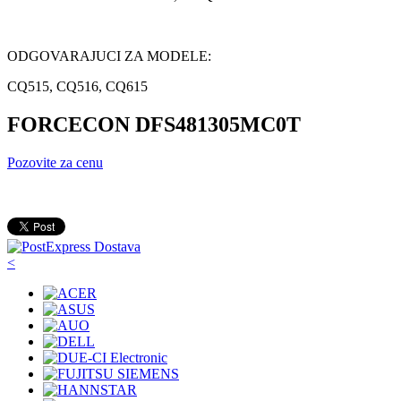
ODGOVARAJUCI ZA MODELE:
CQ515, CQ516, CQ615
FORCECON DFS481305MC0T
Pozovite za cenu
<