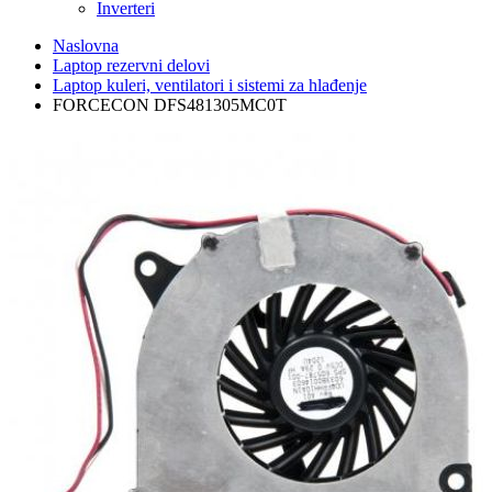
Inverteri
Naslovna
Laptop rezervni delovi
Laptop kuleri, ventilatori i sistemi za hlađenje
FORCECON DFS481305MC0T