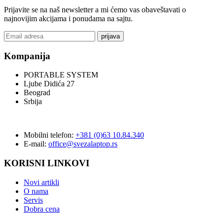
Prijavite se na naš newsletter a mi ćemo vas obaveštavati o
najnovijim akcijama i ponudama na sajtu.
prijava
Kompanija
PORTABLE SYSTEM
Ljube Didića 27
Beograd
Srbija
Mobilni telefon:
+381 (0)63 10.84.340
E-mail:
office@svezalaptop.rs
KORISNI LINKOVI
Novi artikli
O nama
Servis
Dobra cena