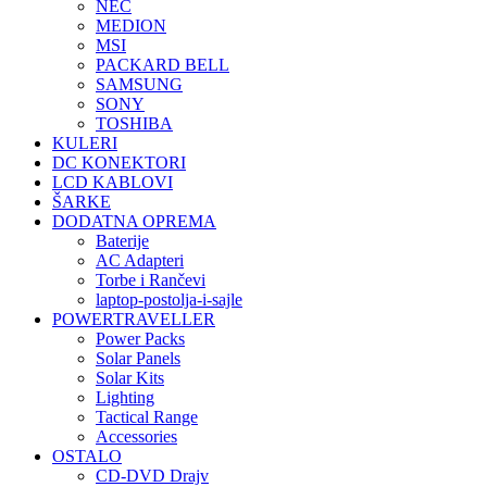
NEC
MEDION
MSI
PACKARD BELL
SAMSUNG
SONY
TOSHIBA
KULERI
DC KONEKTORI
LCD KABLOVI
ŠARKE
DODATNA OPREMA
Baterije
AC Adapteri
Torbe i Rančevi
laptop-postolja-i-sajle
POWERTRAVELLER
Power Packs
Solar Panels
Solar Kits
Lighting
Tactical Range
Accessories
OSTALO
CD-DVD Drajv