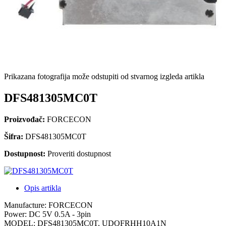
Prikazana fotografija može odstupiti od stvarnog izgleda artikla
DFS481305MC0T
Proizvođač:
FORCECON
Šifra:
DFS481305MC0T
Dostupnost:
Proveriti dostupnost
Opis artikla
Manufacture: FORCECON
Power: DC 5V 0.5A - 3pin
MODEL: DFS481305MC0T, UDQFRHH10A1N