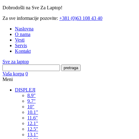
Dobrodošli na Sve Za Laptop!
Za sve informacije pozovite:
+381 (0)63 108 43 40
Naslovna
O nama
Vesti
Servis
Kontakt
Sve za laptop
pretraga
Vaša korpa
0
Meni
DISPLEJI
8.9"
9.7"
10"
10.1"
11.6"
12.1"
12.5"
13.1"