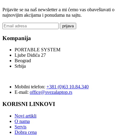
Prijavite se na naš newsletter a mi ćemo vas obaveštavati o
najnovijim akcijama i ponudama na sajtu.
prijava
Kompanija
PORTABLE SYSTEM
Ljube Didića 27
Beograd
Srbija
Mobilni telefon:
+381 (0)63 10.84.340
E-mail:
office@svezalaptop.rs
KORISNI LINKOVI
Novi artikli
O nama
Servis
Dobra cena