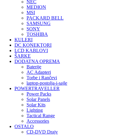
NEC
MEDION
MSI
PACKARD BELL
SAMSUNG
SONY
TOSHIBA
KULERI
DC KONEKTORI
LCD KABLOVI
ŠARKE
DODATNA OPREMA
Baterije
AC Adapteri
Torbe i Rančevi
laptop-postolja-i-sajle
POWERTRAVELLER
Power Packs
Solar Panels
Solar Kits
Lighting
Tactical Range
Accessories
OSTALO
CD-DVD Drajv