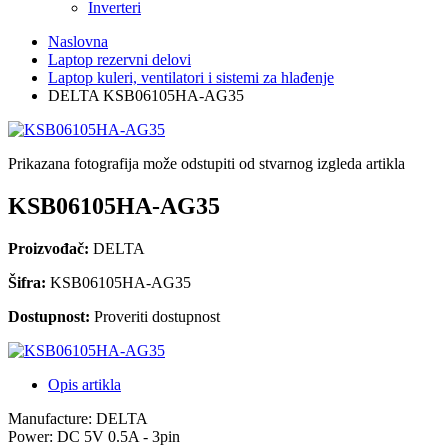
Inverteri
Naslovna
Laptop rezervni delovi
Laptop kuleri, ventilatori i sistemi za hlađenje
DELTA KSB06105HA-AG35
Prikazana fotografija može odstupiti od stvarnog izgleda artikla
KSB06105HA-AG35
Proizvođač:
DELTA
Šifra:
KSB06105HA-AG35
Dostupnost:
Proveriti dostupnost
Opis artikla
Manufacture: DELTA
Power: DC 5V 0.5A - 3pin