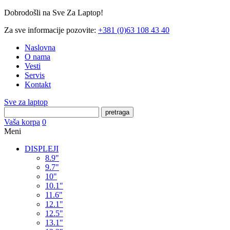
Dobrodošli na Sve Za Laptop!
Za sve informacije pozovite:
+381 (0)63 108 43 40
Naslovna
O nama
Vesti
Servis
Kontakt
Sve za laptop
pretraga
Vaša korpa
0
Meni
DISPLEJI
8.9"
9.7"
10"
10.1"
11.6"
12.1"
12.5"
13.1"