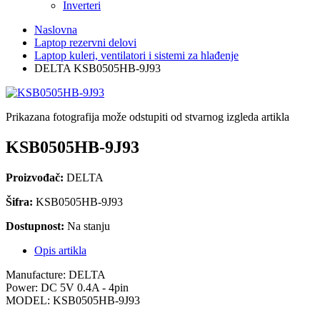
Inverteri
Naslovna
Laptop rezervni delovi
Laptop kuleri, ventilatori i sistemi za hlađenje
DELTA KSB0505HB-9J93
Prikazana fotografija može odstupiti od stvarnog izgleda artikla
KSB0505HB-9J93
Proizvođač:
DELTA
Šifra:
KSB0505HB-9J93
Dostupnost:
Na stanju
Opis artikla
Manufacture: DELTA
Power: DC 5V 0.4A - 4pin
MODEL: KSB0505HB-9J93