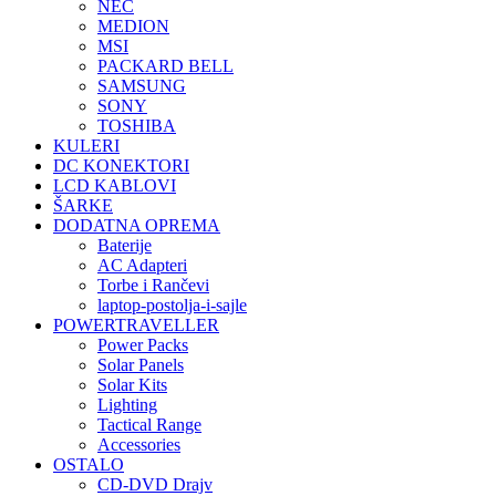
NEC
MEDION
MSI
PACKARD BELL
SAMSUNG
SONY
TOSHIBA
KULERI
DC KONEKTORI
LCD KABLOVI
ŠARKE
DODATNA OPREMA
Baterije
AC Adapteri
Torbe i Rančevi
laptop-postolja-i-sajle
POWERTRAVELLER
Power Packs
Solar Panels
Solar Kits
Lighting
Tactical Range
Accessories
OSTALO
CD-DVD Drajv