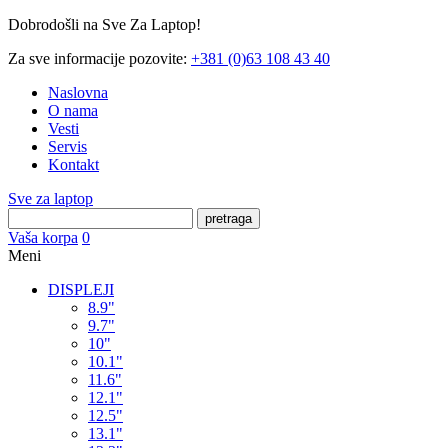
Dobrodošli na Sve Za Laptop!
Za sve informacije pozovite:
+381 (0)63 108 43 40
Naslovna
O nama
Vesti
Servis
Kontakt
Sve za laptop
pretraga
Vaša korpa
0
Meni
DISPLEJI
8.9"
9.7"
10"
10.1"
11.6"
12.1"
12.5"
13.1"