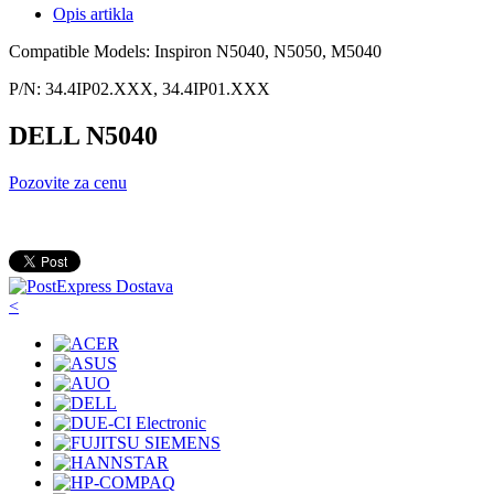
Opis artikla
Compatible Models: Inspiron N5040, N5050, M5040
P/N: 34.4IP02.XXX, 34.4IP01.XXX
DELL N5040
Pozovite za cenu
<