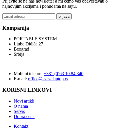
Prijavite se na naš newsletter a mi ćemo vas obaveštavati o
najnovijim akcijama i ponudama na sajtu.
prijava
Kompanija
PORTABLE SYSTEM
Ljube Didića 27
Beograd
Srbija
Mobilni telefon:
+381 (0)63 10.84.340
E-mail:
office@svezalaptop.rs
KORISNI LINKOVI
Novi artikli
O nama
Servis
Dobra cena
Kontakt