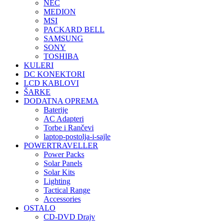
NEC
MEDION
MSI
PACKARD BELL
SAMSUNG
SONY
TOSHIBA
KULERI
DC KONEKTORI
LCD KABLOVI
ŠARKE
DODATNA OPREMA
Baterije
AC Adapteri
Torbe i Rančevi
laptop-postolja-i-sajle
POWERTRAVELLER
Power Packs
Solar Panels
Solar Kits
Lighting
Tactical Range
Accessories
OSTALO
CD-DVD Drajv