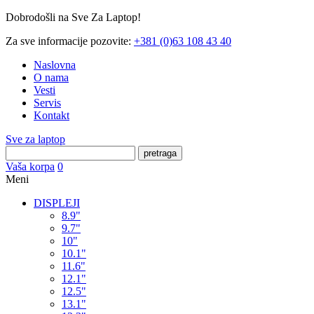
Dobrodošli na Sve Za Laptop!
Za sve informacije pozovite:
+381 (0)63 108 43 40
Naslovna
O nama
Vesti
Servis
Kontakt
Sve za laptop
pretraga
Vaša korpa
0
Meni
DISPLEJI
8.9"
9.7"
10"
10.1"
11.6"
12.1"
12.5"
13.1"