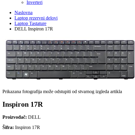
Inverteri
Naslovna
Laptop rezervni delovi
Laptop Tastature
DELL Inspiron 17R
Prikazana fotografija može odstupiti od stvarnog izgleda artikla
Inspiron 17R
Proizvođač:
DELL
Šifra:
Inspiron 17R