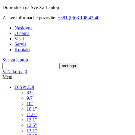
Dobrodošli na Sve Za Laptop!
Za sve informacije pozovite:
+381 (0)63 108 43 40
Naslovna
O nama
Vesti
Servis
Kontakt
Sve za laptop
pretraga
Vaša korpa
0
Meni
DISPLEJI
8.9"
9.7"
10"
10.1"
11.6"
12.1"
12.5"
13.1"