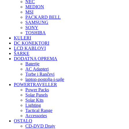
NEC
MEDION
MSI
PACKARD BELL
SAMSUNG
SONY
TOSHIBA
KULERI
DC KONEKTORI
LCD KABLOVI
ŠARKE
DODATNA OPREMA
Baterije
AC Adapteri
Torbe i Rančevi
laptop-postolja-i-sajle
POWERTRAVELLER
Power Packs
Solar Panels
Solar Kits
Lighting
Tactical Range
Accessories
OSTALO
CD-DVD Drajv