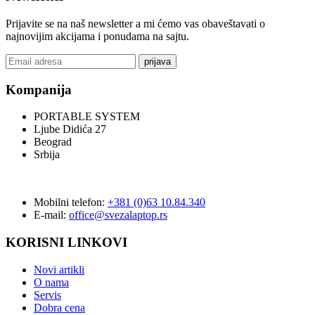
Prijavite se na naš newsletter a mi ćemo vas obaveštavati o
najnovijim akcijama i ponudama na sajtu.
prijava
Kompanija
PORTABLE SYSTEM
Ljube Didića 27
Beograd
Srbija
Mobilni telefon:
+381 (0)63 10.84.340
E-mail:
office@svezalaptop.rs
KORISNI LINKOVI
Novi artikli
O nama
Servis
Dobra cena