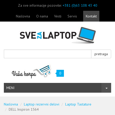
Za sve informacije pozovite:
+381 (0)63 108 43 40
Naslovna
O nama
Vesti
Servis
Kontakt
pretraga
0
MENI
Naslovna
Laptop rezervni delovi
Laptop Tastature
DELL Inspiron 1564