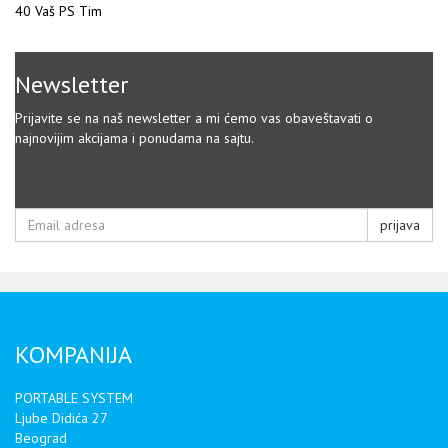
40 Vaš PS Tim
Newsletter
Prijavite se na naš newsletter a mi ćemo vas obaveštavati o
najnovijim akcijama i ponudama na sajtu.
prijava
KOMPANIJA
PORTABLE SYSTEM
Ljube Didića 27
Beograd