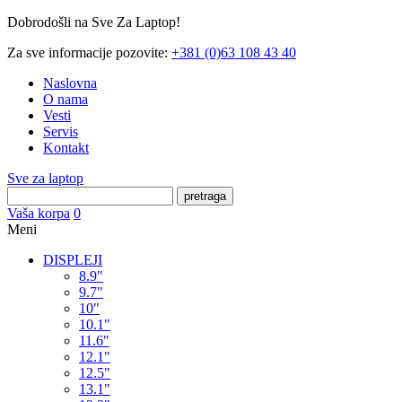
Dobrodošli na Sve Za Laptop!
Za sve informacije pozovite:
+381 (0)63 108 43 40
Naslovna
O nama
Vesti
Servis
Kontakt
Sve za laptop
pretraga
Vaša korpa
0
Meni
DISPLEJI
8.9"
9.7"
10"
10.1"
11.6"
12.1"
12.5"
13.1"