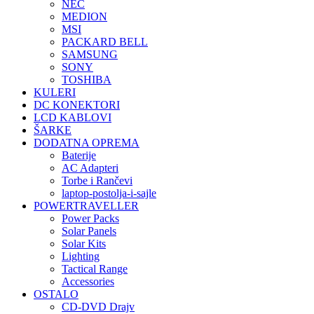
NEC
MEDION
MSI
PACKARD BELL
SAMSUNG
SONY
TOSHIBA
KULERI
DC KONEKTORI
LCD KABLOVI
ŠARKE
DODATNA OPREMA
Baterije
AC Adapteri
Torbe i Rančevi
laptop-postolja-i-sajle
POWERTRAVELLER
Power Packs
Solar Panels
Solar Kits
Lighting
Tactical Range
Accessories
OSTALO
CD-DVD Drajv