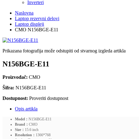
Inverteri
Naslovna
Laptop rezervni delovi
Laptop displeji
CMO N156BGE-E11
Prikazana fotografija može odstupiti od stvarnog izgleda artikla
N156BGE-E11
Proizvođač:
CMO
Šifra:
N156BGE-E11
Dostupnost:
Proveriti dostupnost
Opis artikla
Model：
N156BGE-E11
Brand：
CMO
Size：
15.6 inch
Resolution：
1366*768