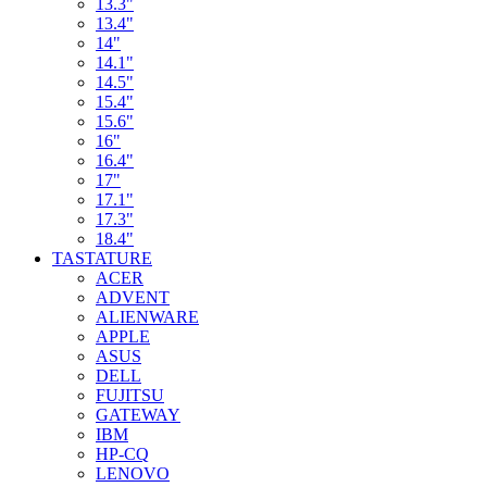
13.3"
13.4"
14"
14.1"
14.5"
15.4"
15.6"
16"
16.4"
17"
17.1"
17.3"
18.4"
TASTATURE
ACER
ADVENT
ALIENWARE
APPLE
ASUS
DELL
FUJITSU
GATEWAY
IBM
HP-CQ
LENOVO