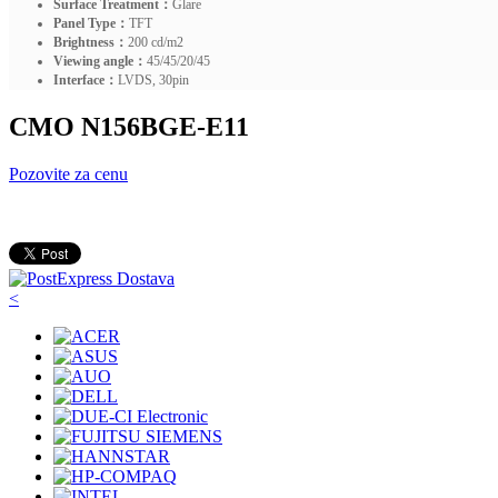
Surface Treatment：
Glare
Panel Type：
TFT
Brightness：
200 cd/m2
Viewing angle：
45/45/20/45
Interface：
LVDS, 30pin
CMO N156BGE-E11
Pozovite za cenu
<