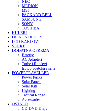
NEC
MEDION
MSI
PACKARD BELL
SAMSUNG
SONY
TOSHIBA
KULERI
DC KONEKTORI
LCD KABLOVI
ŠARKE
DODATNA OPREMA
Baterije
AC Adapteri
Torbe i Rančevi
laptop-postolja-i-sajle
POWERTRAVELLER
Power Packs
Solar Panels
Solar Kits
Lighting
Tactical Range
Accessories
OSTALO
CD-DVD Drajv