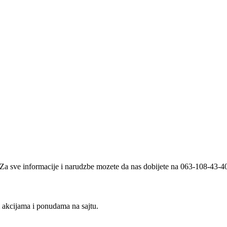
i. Za sve informacije i narudzbe mozete da nas dobijete na 063-108-43-
m akcijama i ponudama na sajtu.