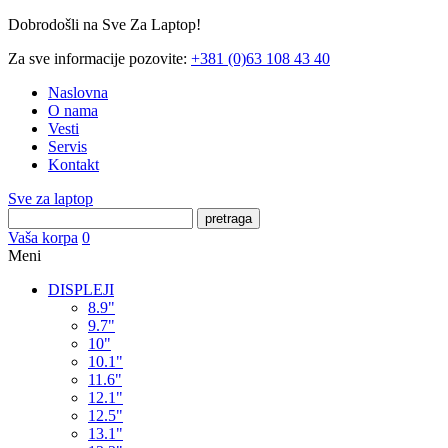
Dobrodošli na Sve Za Laptop!
Za sve informacije pozovite:
+381 (0)63 108 43 40
Naslovna
O nama
Vesti
Servis
Kontakt
Sve za laptop
pretraga
Vaša korpa
0
Meni
DISPLEJI
8.9"
9.7"
10"
10.1"
11.6"
12.1"
12.5"
13.1"