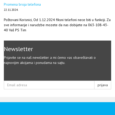
Promena broja telefona
22.11.2024.
Poštovani Korisnici, Od 1.12.2024 fiksni telefoni nece biti u funkciji. Za
sve informacije i narudzbe mozete da nas dobijete na 063-108-43-
40 Vaš PS Tim
Newsletter
Prijavite se na naš newsletter a mi ćemo vas obaveštavati o
najnovijim akcijama i ponudama na sajtu.
prijava