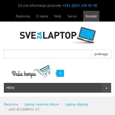
Za sve informacije pozovite:
+381 (0)63 108 43 40
Naslovna
O nama
Vesti
Servis
Kontakt
pretraga
0
MENI
Naslovna
Laptop rezervni delovi
Laptop displeji
AUO B156RW01 V.3