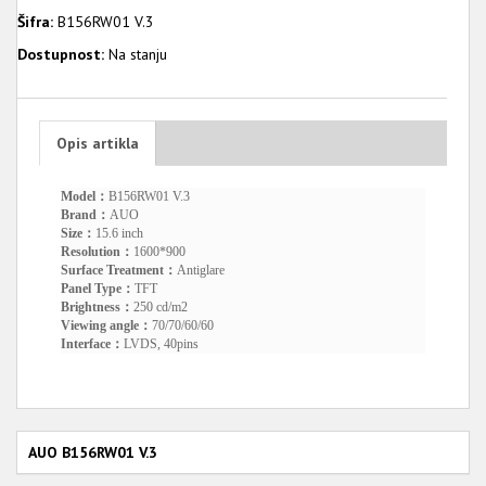
Šifra:
B156RW01 V.3
Dostupnost:
Na stanju
Opis artikla
Model：
B156RW01 V.3
Brand：
AUO
Size：
15.6 inch
Resolution：
1600*900
Surface Treatment：
Antiglare
Panel Type：
TFT
Brightness：
250 cd/m2
Viewing angle：
70/70/60/60
Interface：
LVDS, 40pins
AUO B156RW01 V.3