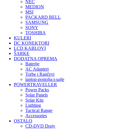
NEC
MEDION
MSI
PACKARD BELL
SAMSUNG
SONY
TOSHIBA
KULERI
DC KONEKTORI
LCD KABLOVI
ŠARKE
DODATNA OPREMA
Baterije
AC Adapteri
Torbe i Rančevi
laptop-postolja-i-sajle
POWERTRAVELLER
Power Packs
Solar Panels
Solar Kits
Lighting
Tactical Range
Accessories
OSTALO
CD-DVD Drajv