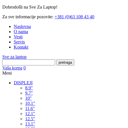
Dobrodošli na Sve Za Laptop!
Za sve informacije pozovite:
+381 (0)63 108 43 40
Naslovna
O nama
Vesti
Servis
Kontakt
Sve za laptop
pretraga
Vaša korpa
0
Meni
DISPLEJI
8.9"
9.7"
10"
10.1"
11.6"
12.1"
12.5"
13.1"