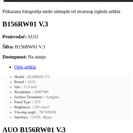
Prikazana fotografija može odstupiti od stvarnog izgleda artikla
B156RW01 V.3
Proizvođač:
AUO
Šifra:
B156RW01 V.3
Dostupnost:
Na stanju
Opis artikla
Model：
B156RW01 V.3
Brand：
AUO
Size：
15.6 inch
Resolution：
1600*900
Surface Treatment：
Antiglare
Panel Type：
TFT
Brightness：
250 cd/m2
Viewing angle：
70/70/60/60
Interface：
LVDS, 40pins
AUO B156RW01 V.3