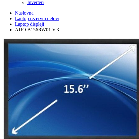
Inverteri
Naslovna
Laptop rezervni delovi
Laptop displeji
AUO B156RW01 V.3