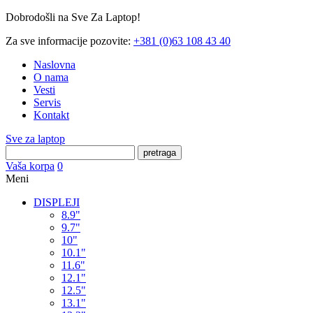
Dobrodošli na Sve Za Laptop!
Za sve informacije pozovite:
+381 (0)63 108 43 40
Naslovna
O nama
Vesti
Servis
Kontakt
Sve za laptop
pretraga
Vaša korpa
0
Meni
DISPLEJI
8.9"
9.7"
10"
10.1"
11.6"
12.1"
12.5"
13.1"