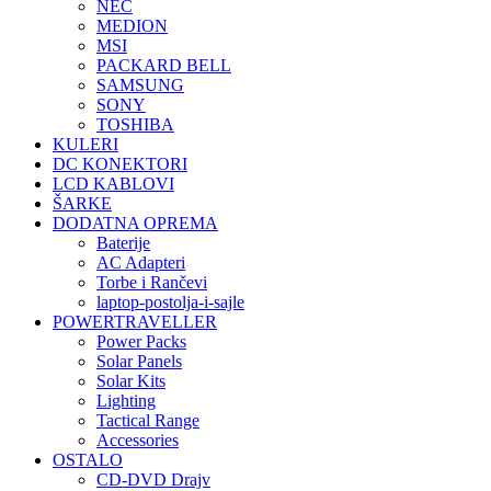
NEC
MEDION
MSI
PACKARD BELL
SAMSUNG
SONY
TOSHIBA
KULERI
DC KONEKTORI
LCD KABLOVI
ŠARKE
DODATNA OPREMA
Baterije
AC Adapteri
Torbe i Rančevi
laptop-postolja-i-sajle
POWERTRAVELLER
Power Packs
Solar Panels
Solar Kits
Lighting
Tactical Range
Accessories
OSTALO
CD-DVD Drajv