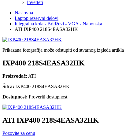
Inverteri
Naslovna
Laptop rezervni delovi
Integralna kola - Bridževi - VGA - Naponska
ATI IXP400 218S4EASA32HK
Prikazana fotografija može odstupiti od stvarnog izgleda artikla
IXP400 218S4EASA32HK
Proizvođač:
ATI
Šifra:
IXP400 218S4EASA32HK
Dostupnost:
Proveriti dostupnost
ATI IXP400 218S4EASA32HK
Pozovite za cenu