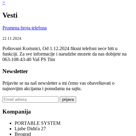
>
Vesti
Promena broja telefona
22.11.2024.
Poštovani Korisnici, Od 1.12.2024 fiksni telefoni nece biti u
funkciji. Za sve informacije i narudzbe mozete da nas dobijete na
063-108-43-40 Vaš PS Tim
Newsletter
Prijavite se na naš newsletter a mi ćemo vas obaveštavati o
najnovijim akcijama i ponudama na sajtu.
prijava
Kompanija
PORTABLE SYSTEM
Ljube Didića 27
Beograd