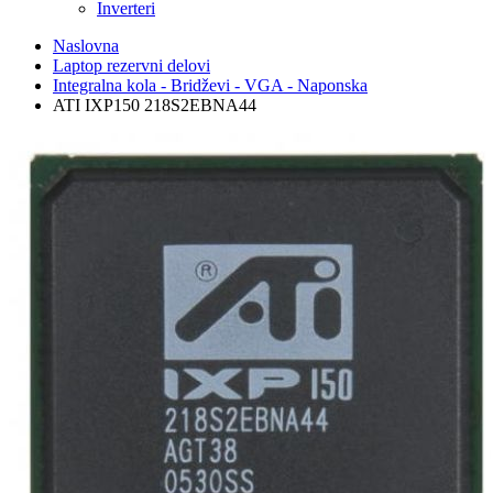
Inverteri
Naslovna
Laptop rezervni delovi
Integralna kola - Bridževi - VGA - Naponska
ATI IXP150 218S2EBNA44