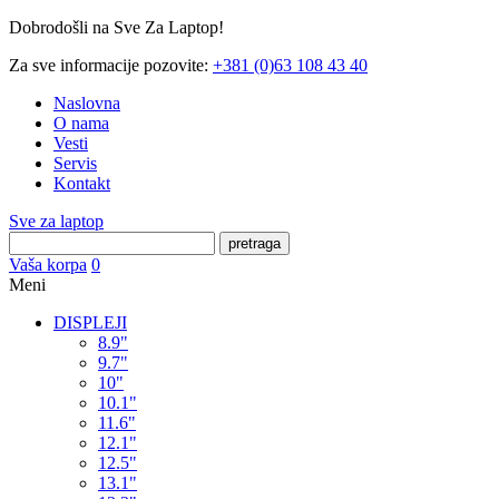
Dobrodošli na Sve Za Laptop!
Za sve informacije pozovite:
+381 (0)63 108 43 40
Naslovna
O nama
Vesti
Servis
Kontakt
Sve za laptop
pretraga
Vaša korpa
0
Meni
DISPLEJI
8.9"
9.7"
10"
10.1"
11.6"
12.1"
12.5"
13.1"