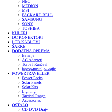
NEC
MEDION
MSI
PACKARD BELL
SAMSUNG
SONY
TOSHIBA
KULERI
DC KONEKTORI
LCD KABLOVI
ŠARKE
DODATNA OPREMA
Baterije
AC Adapteri
Torbe i Rančevi
laptop-postolja-i-sajle
POWERTRAVELLER
Power Packs
Solar Panels
Solar Kits
Lighting
Tactical Range
Accessories
OSTALO
CD-DVD Drajv