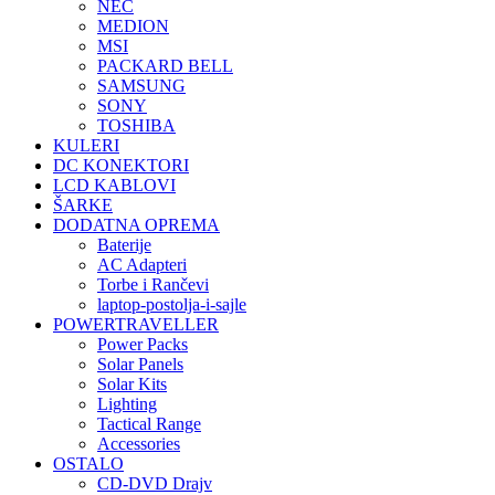
NEC
MEDION
MSI
PACKARD BELL
SAMSUNG
SONY
TOSHIBA
KULERI
DC KONEKTORI
LCD KABLOVI
ŠARKE
DODATNA OPREMA
Baterije
AC Adapteri
Torbe i Rančevi
laptop-postolja-i-sajle
POWERTRAVELLER
Power Packs
Solar Panels
Solar Kits
Lighting
Tactical Range
Accessories
OSTALO
CD-DVD Drajv