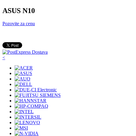
ASUS N10
Pozovite za cenu
<