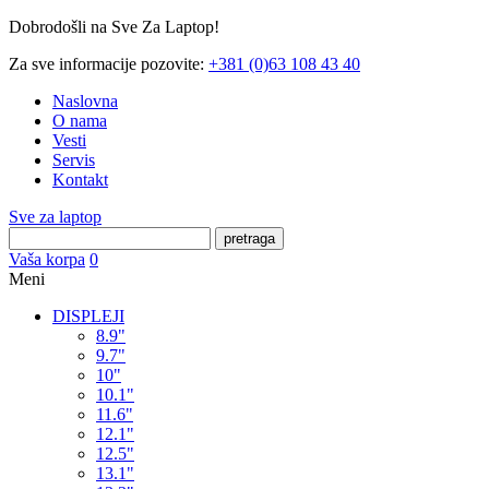
Dobrodošli na Sve Za Laptop!
Za sve informacije pozovite:
+381 (0)63 108 43 40
Naslovna
O nama
Vesti
Servis
Kontakt
Sve za laptop
pretraga
Vaša korpa
0
Meni
DISPLEJI
8.9"
9.7"
10"
10.1"
11.6"
12.1"
12.5"
13.1"