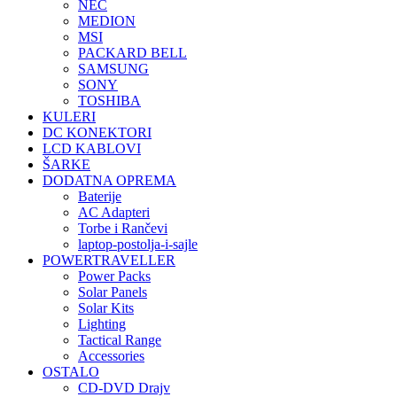
NEC
MEDION
MSI
PACKARD BELL
SAMSUNG
SONY
TOSHIBA
KULERI
DC KONEKTORI
LCD KABLOVI
ŠARKE
DODATNA OPREMA
Baterije
AC Adapteri
Torbe i Rančevi
laptop-postolja-i-sajle
POWERTRAVELLER
Power Packs
Solar Panels
Solar Kits
Lighting
Tactical Range
Accessories
OSTALO
CD-DVD Drajv