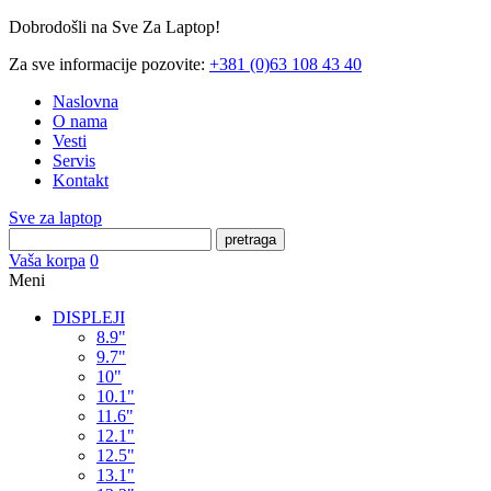
Dobrodošli na Sve Za Laptop!
Za sve informacije pozovite:
+381 (0)63 108 43 40
Naslovna
O nama
Vesti
Servis
Kontakt
Sve za laptop
pretraga
Vaša korpa
0
Meni
DISPLEJI
8.9"
9.7"
10"
10.1"
11.6"
12.1"
12.5"
13.1"