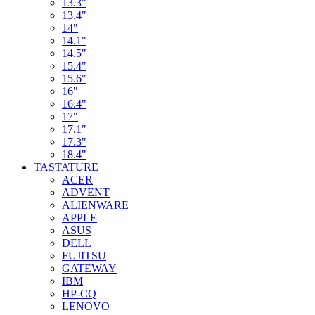
13.3"
13.4"
14"
14.1"
14.5"
15.4"
15.6"
16"
16.4"
17"
17.1"
17.3"
18.4"
TASTATURE
ACER
ADVENT
ALIENWARE
APPLE
ASUS
DELL
FUJITSU
GATEWAY
IBM
HP-CQ
LENOVO