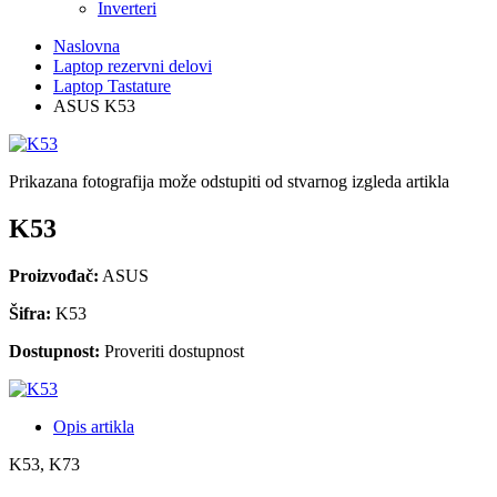
Inverteri
Naslovna
Laptop rezervni delovi
Laptop Tastature
ASUS K53
Prikazana fotografija može odstupiti od stvarnog izgleda artikla
K53
Proizvođač:
ASUS
Šifra:
K53
Dostupnost:
Proveriti dostupnost
Opis artikla
K53, K73