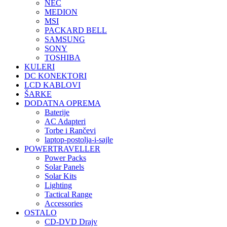
NEC
MEDION
MSI
PACKARD BELL
SAMSUNG
SONY
TOSHIBA
KULERI
DC KONEKTORI
LCD KABLOVI
ŠARKE
DODATNA OPREMA
Baterije
AC Adapteri
Torbe i Rančevi
laptop-postolja-i-sajle
POWERTRAVELLER
Power Packs
Solar Panels
Solar Kits
Lighting
Tactical Range
Accessories
OSTALO
CD-DVD Drajv