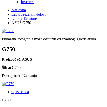
Inverteri
Naslovna
Laptop rezervni delovi
Laptop Tastature
ASUS G750
Prikazana fotografija može odstupiti od stvarnog izgleda artikla
G750
Proizvođač:
ASUS
Šifra:
G750
Dostupnost:
Na stanju
Opis artikla
G750