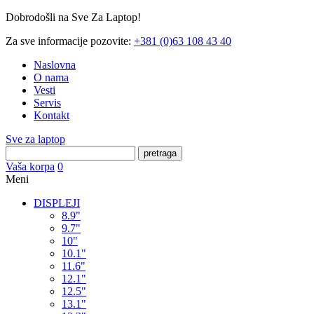
Dobrodošli na Sve Za Laptop!
Za sve informacije pozovite:
+381 (0)63 108 43 40
Naslovna
O nama
Vesti
Servis
Kontakt
Sve za laptop
pretraga
Vaša korpa
0
Meni
DISPLEJI
8.9"
9.7"
10"
10.1"
11.6"
12.1"
12.5"
13.1"