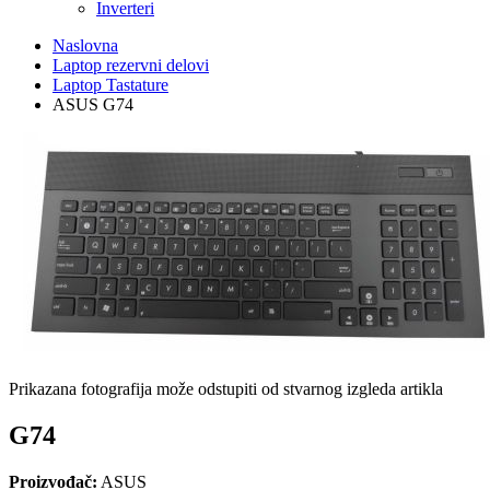
Inverteri
Naslovna
Laptop rezervni delovi
Laptop Tastature
ASUS G74
Prikazana fotografija može odstupiti od stvarnog izgleda artikla
G74
Proizvođač:
ASUS