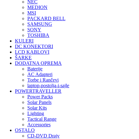
NEC
MEDION
MSI
PACKARD BELL
SAMSUNG
SONY
TOSHIBA
KULERI
DC KONEKTORI
LCD KABLOVI
ŠARKE
DODATNA OPREMA
Baterije
AC Adapteri
Torbe i Rančevi
laptop-postolja-i-sajle
POWERTRAVELLER
Power Packs
Solar Panels
Solar Kits
Lighting
Tactical Range
Accessories
OSTALO
CD-DVD Drajv