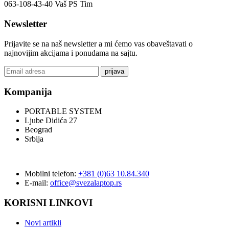
063-108-43-40 Vaš PS Tim
Newsletter
Prijavite se na naš newsletter a mi ćemo vas obaveštavati o
najnovijim akcijama i ponudama na sajtu.
prijava
Kompanija
PORTABLE SYSTEM
Ljube Didića 27
Beograd
Srbija
Mobilni telefon:
+381 (0)63 10.84.340
E-mail:
office@svezalaptop.rs
KORISNI LINKOVI
Novi artikli