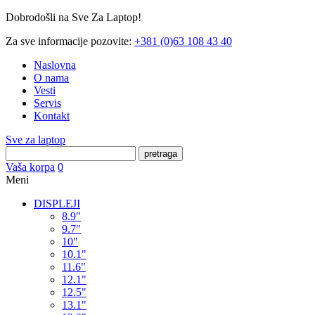
Dobrodošli na Sve Za Laptop!
Za sve informacije pozovite:
+381 (0)63 108 43 40
Naslovna
O nama
Vesti
Servis
Kontakt
Sve za laptop
pretraga
Vaša korpa
0
Meni
DISPLEJI
8.9"
9.7"
10"
10.1"
11.6"
12.1"
12.5"
13.1"