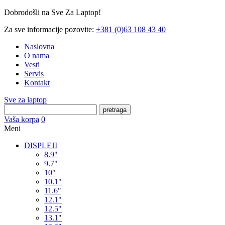
Dobrodošli na Sve Za Laptop!
Za sve informacije pozovite:
+381 (0)63 108 43 40
Naslovna
O nama
Vesti
Servis
Kontakt
Sve za laptop
pretraga
Vaša korpa
0
Meni
DISPLEJI
8.9"
9.7"
10"
10.1"
11.6"
12.1"
12.5"
13.1"