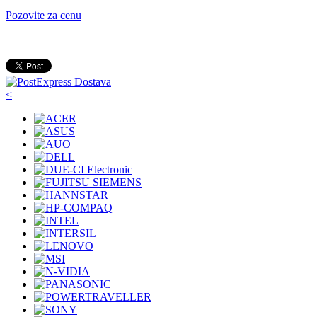
Pozovite za cenu
<