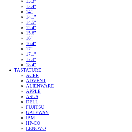
13.3"
13.4"
14"
14.1"
14.5"
15.4"
15.6"
16"
16.4"
17"
17.1"
17.3"
18.4"
TASTATURE
ACER
ADVENT
ALIENWARE
APPLE
ASUS
DELL
FUJITSU
GATEWAY
IBM
HP-CQ
LENOVO