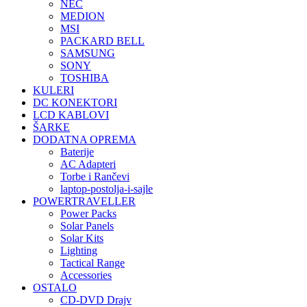
NEC
MEDION
MSI
PACKARD BELL
SAMSUNG
SONY
TOSHIBA
KULERI
DC KONEKTORI
LCD KABLOVI
ŠARKE
DODATNA OPREMA
Baterije
AC Adapteri
Torbe i Rančevi
laptop-postolja-i-sajle
POWERTRAVELLER
Power Packs
Solar Panels
Solar Kits
Lighting
Tactical Range
Accessories
OSTALO
CD-DVD Drajv