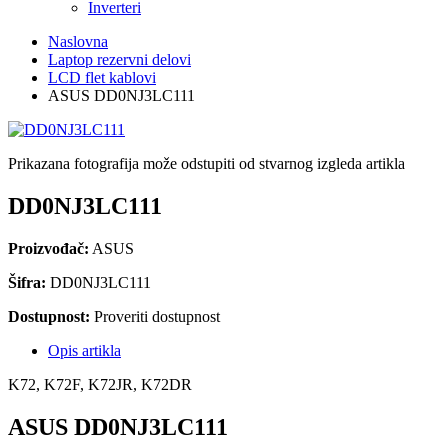
Inverteri
Naslovna
Laptop rezervni delovi
LCD flet kablovi
ASUS DD0NJ3LC111
Prikazana fotografija može odstupiti od stvarnog izgleda artikla
DD0NJ3LC111
Proizvođač:
ASUS
Šifra:
DD0NJ3LC111
Dostupnost:
Proveriti dostupnost
Opis artikla
K72, K72F, K72JR, K72DR
ASUS DD0NJ3LC111