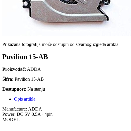
Prikazana fotografija može odstupiti od stvarnog izgleda artikla
Pavilion 15-AB
Proizvođač:
ADDA
Šifra:
Pavilion 15-AB
Dostupnost:
Na stanju
Opis artikla
Manufacture: ADDA
Power: DC 5V 0.5A - 4pin
MODEL: