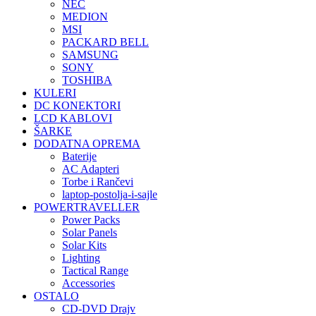
NEC
MEDION
MSI
PACKARD BELL
SAMSUNG
SONY
TOSHIBA
KULERI
DC KONEKTORI
LCD KABLOVI
ŠARKE
DODATNA OPREMA
Baterije
AC Adapteri
Torbe i Rančevi
laptop-postolja-i-sajle
POWERTRAVELLER
Power Packs
Solar Panels
Solar Kits
Lighting
Tactical Range
Accessories
OSTALO
CD-DVD Drajv