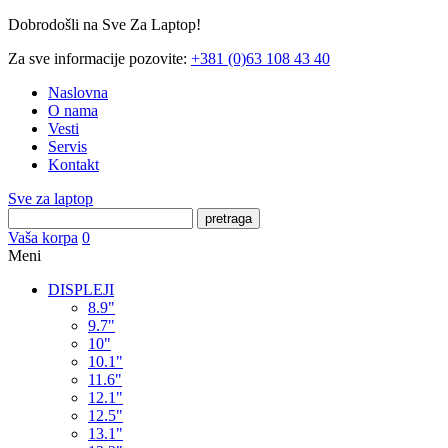
Dobrodošli na Sve Za Laptop!
Za sve informacije pozovite:
+381 (0)63 108 43 40
Naslovna
O nama
Vesti
Servis
Kontakt
Sve za laptop
pretraga
Vaša korpa
0
Meni
DISPLEJI
8.9"
9.7"
10"
10.1"
11.6"
12.1"
12.5"
13.1"