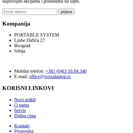
najnovijim akcijama i ponudama na sajtu.
prijava
Kompanija
PORTABLE SYSTEM
Ljube Didića 27
Beograd
Srbija
Mobilni telefon:
+381 (0)63 10.84.340
E-mail:
office@svezalaptop.rs
KORISNI LINKOVI
Novi artikli
O nama
Servis
Dobra cena
Kontakt
Preporuka