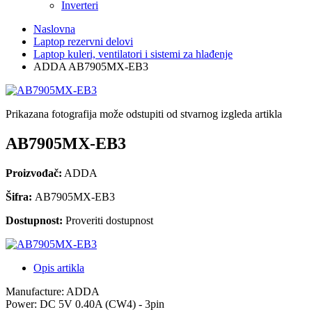
Inverteri
Naslovna
Laptop rezervni delovi
Laptop kuleri, ventilatori i sistemi za hlađenje
ADDA AB7905MX-EB3
Prikazana fotografija može odstupiti od stvarnog izgleda artikla
AB7905MX-EB3
Proizvođač:
ADDA
Šifra:
AB7905MX-EB3
Dostupnost:
Proveriti dostupnost
Opis artikla
Manufacture: ADDA
Power: DC 5V 0.40A (CW4) - 3pin