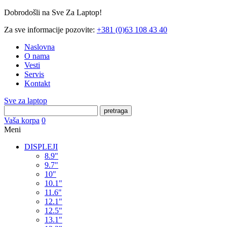
Dobrodošli na Sve Za Laptop!
Za sve informacije pozovite:
+381 (0)63 108 43 40
Naslovna
O nama
Vesti
Servis
Kontakt
Sve za laptop
pretraga
Vaša korpa
0
Meni
DISPLEJI
8.9"
9.7"
10"
10.1"
11.6"
12.1"
12.5"
13.1"