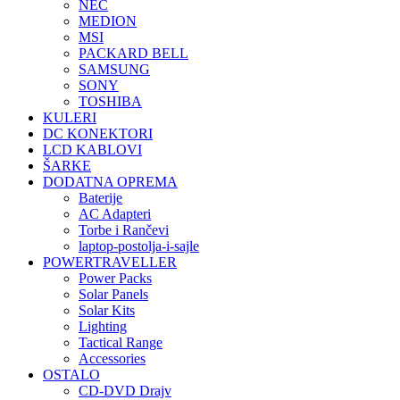
NEC
MEDION
MSI
PACKARD BELL
SAMSUNG
SONY
TOSHIBA
KULERI
DC KONEKTORI
LCD KABLOVI
ŠARKE
DODATNA OPREMA
Baterije
AC Adapteri
Torbe i Rančevi
laptop-postolja-i-sajle
POWERTRAVELLER
Power Packs
Solar Panels
Solar Kits
Lighting
Tactical Range
Accessories
OSTALO
CD-DVD Drajv