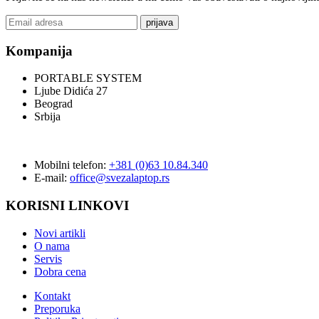
prijava
Kompanija
PORTABLE SYSTEM
Ljube Didića 27
Beograd
Srbija
Mobilni telefon:
+381 (0)63 10.84.340
E-mail:
office@svezalaptop.rs
KORISNI LINKOVI
Novi artikli
O nama
Servis
Dobra cena
Kontakt
Preporuka