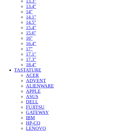
13.3"
13.4"
14"
14.1"
14.5"
15.4"
15.6"
16"
16.4"
17"
17.1"
17.3"
18.4"
TASTATURE
ACER
ADVENT
ALIENWARE
APPLE
ASUS
DELL
FUJITSU
GATEWAY
IBM
HP-CQ
LENOVO