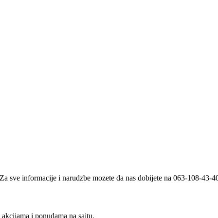
i. Za sve informacije i narudzbe mozete da nas dobijete na 063-108-43-
m akcijama i ponudama na sajtu.