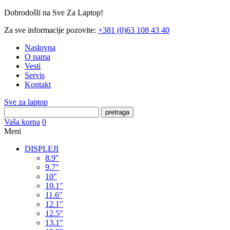
Dobrodošli na Sve Za Laptop!
Za sve informacije pozovite:
+381 (0)63 108 43 40
Naslovna
O nama
Vesti
Servis
Kontakt
Sve za laptop
pretraga
Vaša korpa
0
Meni
DISPLEJI
8.9"
9.7"
10"
10.1"
11.6"
12.1"
12.5"
13.1"