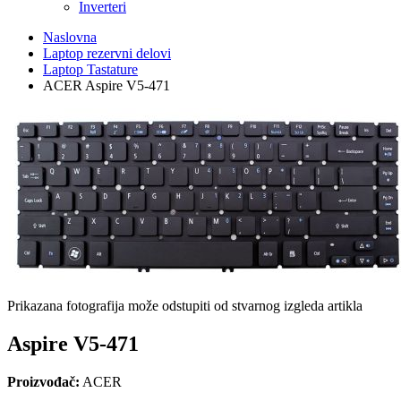
Inverteri
Naslovna
Laptop rezervni delovi
Laptop Tastature
ACER Aspire V5-471
Prikazana fotografija može odstupiti od stvarnog izgleda artikla
Aspire V5-471
Proizvođač:
ACER