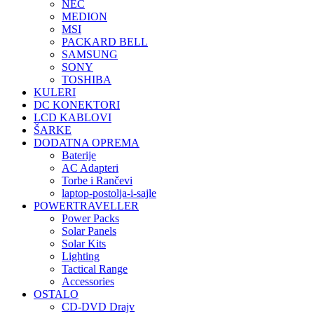
NEC
MEDION
MSI
PACKARD BELL
SAMSUNG
SONY
TOSHIBA
KULERI
DC KONEKTORI
LCD KABLOVI
ŠARKE
DODATNA OPREMA
Baterije
AC Adapteri
Torbe i Rančevi
laptop-postolja-i-sajle
POWERTRAVELLER
Power Packs
Solar Panels
Solar Kits
Lighting
Tactical Range
Accessories
OSTALO
CD-DVD Drajv