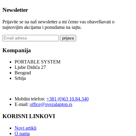
Newsletter
Prijavite se na naš newsletter a mi ćemo vas obaveštavati o
najnovijim akcijama i ponudama na sajtu.
prijava
Kompanija
PORTABLE SYSTEM
Ljube Didića 27
Beograd
Srbija
Mobilni telefon:
+381 (0)63 10.84.340
E-mail:
office@svezalaptop.rs
KORISNI LINKOVI
Novi artikli
O nama