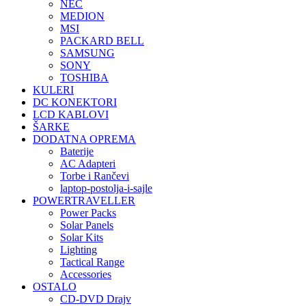
NEC
MEDION
MSI
PACKARD BELL
SAMSUNG
SONY
TOSHIBA
KULERI
DC KONEKTORI
LCD KABLOVI
ŠARKE
DODATNA OPREMA
Baterije
AC Adapteri
Torbe i Rančevi
laptop-postolja-i-sajle
POWERTRAVELLER
Power Packs
Solar Panels
Solar Kits
Lighting
Tactical Range
Accessories
OSTALO
CD-DVD Drajv