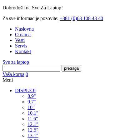
Dobrodošli na Sve Za Laptop!
Za sve informacije pozovite:
+381 (0)63 108 43 40
Naslovna
O nama
Vesti
Servis
Kontakt
Sve za laptop
pretraga
Vaša korpa
0
Meni
DISPLEJI
8.9"
9.7"
10"
10.1"
11.6"
12.1"
12.5"
13.1"