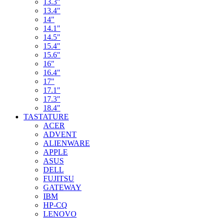
13.3"
13.4"
14"
14.1"
14.5"
15.4"
15.6"
16"
16.4"
17"
17.1"
17.3"
18.4"
TASTATURE
ACER
ADVENT
ALIENWARE
APPLE
ASUS
DELL
FUJITSU
GATEWAY
IBM
HP-CQ
LENOVO