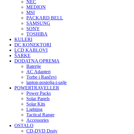
NEC
MEDION
MSI
PACKARD BELL
SAMSUNG
SONY
TOSHIBA
KULERI
DC KONEKTORI
LCD KABLOVI
ŠARKE
DODATNA OPREMA
Baterije
AC Adapteri
Torbe i Rančevi
laptop-postolja-i-sajle
POWERTRAVELLER
Power Packs
Solar Panels
Solar Kits
Lighting
Tactical Range
Accessories
OSTALO
CD-DVD Drajv