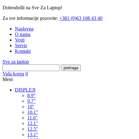
Dobrodošli na Sve Za Laptop!
Za sve informacije pozovite:
+381 (0)63 108 43 40
Naslovna
O nama
Vesti
Servis
Kontakt
Sve za laptop
pretraga
Vaša korpa
0
Meni
DISPLEJI
8.9"
9.7"
10"
10.1"
11.6"
12.1"
12.5"
13.1"